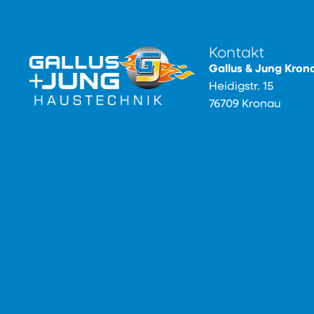
laden
Google
Maps immer
Kontakt
entsperren
Gallus & Jung Kron
Heidigstr. 15
76709 Kronau