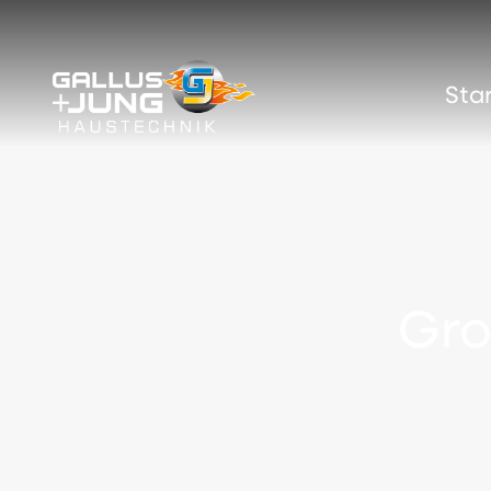
Sta
Gro