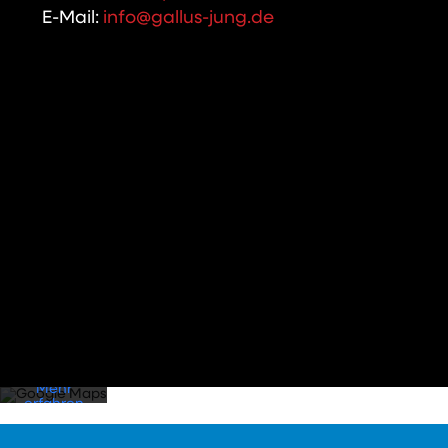
E-Mail:
info@gallus-jung.de
Mit dem
Laden der
Karte
akzeptieren
Sie die
Datenschutzerklärung
von
Google.
Mehr
erfahren
Karte